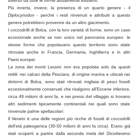
diverso da tutte le forme attualmente esistenti.
Più incerta, invece, la presenza di un quarto genere - il
Diplocynodon
- perché i resti rinvenuti e attribuiti a questo
genere potrebbero provenire da un altro giacimento.
I coccodrilli di Bolca, con la loro varietà di forme, sono un caso
eccezionale anche se non unico nel panorama europeo: le
stesse forme che popolavano questo territorio sono state
ritrovate anche in Francia, Germania, Inghilterra e in altri
Paesi europei.
La zona dei monti Lessini non era popolata solo da questi
rettili: nei calcari della Pesciara, di origine marina e ubicati nei
dintorni di Bolca, sono stati ritrovati migliaia di pesci fossili
eccezionalmente conservati che risalgono all’Eocene inferiore,
circa 49 milioni di anni fa, e nei pressi del villaggio si trovano
altri sedimenti tipicamente continentali nei quali sono state
rinvenute palme spettacolari.
Il Veneto è una delle regioni più ricche di fossili di coccodrilli
dell’età paleogenica (30-50 milioni di anni fa circa). Erano già
stati scoperti a partire dalla seconda metà del Diciottesimo