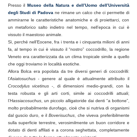
Presso il
Museo della Natura e dell’Uomo dell’Università
degli Studi di Padova
ne rimane un calco che ci permette di
ammirarne le caratteristiche anatomiche e di proiettarci, con
un metaforico salto indietro nel tempo, nell’epoca in cui è
vissuto il maestoso animale.
Sì, perché nell’Eocene, fra i trenta e i cinquanta milioni di anni
fa, al tempo in cui è vissuto il “nostro” coccodrillo, la regione
Veneto era caratterizzata da un clima tropicale simile a quello
che oggi troviamo in località esotiche.
Allora Bolca era popolata da tre diversi generi di coccodrilli:
l’
Asiatosuchus
- genere al quale è attualmente attribuito il
Crocodylus vicetinus
-, di dimensioni medio-grandi, con la
testa robusta e gli arti corti, simile ai coccodrilli attuali;
l’
Hassiacosuchus
, un piccolo alligatoride dai denti “a bottone”,
molto probabilmente durofago, cioè che si nutriva di organismi
dal guscio duro, e il
Boverisuchus
, che viveva preferibilmente
sulla superficie terrestre, verosimilmente un buon corridore e
dotato di denti affilati e a corona seghettata, completamente