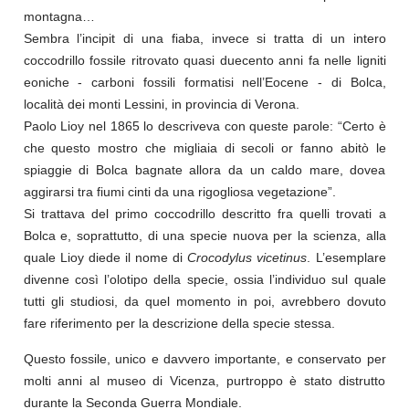
montagna…
Sembra l’incipit di una fiaba, invece si tratta di un intero
coccodrillo fossile ritrovato quasi duecento anni fa nelle ligniti
eoniche - carboni fossili formatisi nell’Eocene - di Bolca,
località dei monti Lessini, in provincia di Verona.
Paolo Lioy nel 1865 lo descriveva con queste parole: “Certo è
che questo mostro che migliaia di secoli or fanno abitò le
spiaggie di Bolca bagnate allora da un caldo mare, dovea
aggirarsi tra fiumi cinti da una rigogliosa vegetazione”.
Si trattava del primo coccodrillo descritto fra quelli trovati a
Bolca e, soprattutto, di una specie nuova per la scienza, alla
quale Lioy diede il nome di
Crocodylus vicetinus
. L’esemplare
divenne così l’olotipo della specie, ossia l’individuo sul quale
tutti gli studiosi, da quel momento in poi, avrebbero dovuto
fare riferimento per la descrizione della specie stessa.
Questo fossile, unico e davvero importante, e conservato per
molti anni al museo di Vicenza, purtroppo è stato distrutto
durante la Seconda Guerra Mondiale.