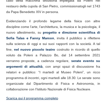
caso della macchina divulsoria impiegata da Poleni nel
restauro della cupola di San Pietro, commissionatogli nel 1743
da Papa Benedetto XIV in persona.
Evidenziando il profondo legame della fisica con altre
discipline come l’arte, l’architettura, la musica e la psicologia, il
nuovo allestimento, su
progetto e direzione scientifica di
Sofia Talas e Fanny Marcon
, invita il pubblico a riflettere
sulla scienza di oggi e sui suoi rapporti con la società. A tal
fine,
nel nuovo piccolo teatro
costruito in ricordo di quello
voluto da Poleni a Palazzo Bo, dal 14 settembre 2021
verranno proposte, a cadenza regolare,
serate evento su
argomenti di attualità
, con ampi spazi di discussione fra
relatori e pubblico: “I martedì al Museo Poleni”, un ricco
programma di incontri, ogni martedì alle 18.30. Le serate sono
organizzate dal Dipartimento di Fisica e Astronomia, in
collaborazione con l'Istituto Nazionale di Fisica Nucleare.
Scarica qui il programma completo