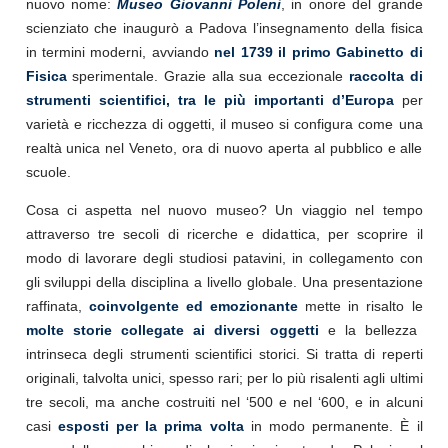
nuovo nome:
Museo Giovanni Poleni
, in onore del grande
scienziato che inaugurò a Padova l’insegnamento della fisica
in termini moderni, avviando
nel 1739 il primo Gabinetto di
Fisica
sperimentale. Grazie alla sua eccezionale
raccolta di
strumenti scientifici, tra le più importanti d’Europa
per
varietà e ricchezza di oggetti, il museo si configura come una
realtà unica nel Veneto, ora di nuovo aperta al pubblico e alle
scuole.
Cosa ci aspetta nel nuovo museo? Un viaggio nel tempo
attraverso tre secoli di ricerche e didattica, per scoprire il
modo di lavorare degli studiosi patavini, in collegamento con
gli sviluppi della disciplina a livello globale. Una presentazione
raffinata,
coinvolgente ed emozionante
mette in risalto le
molte storie collegate ai diversi oggetti
e la bellezza
intrinseca degli strumenti scientifici storici. Si tratta di reperti
originali, talvolta unici, spesso rari; per lo più risalenti agli ultimi
tre secoli, ma anche costruiti nel ‘500 e nel ‘600, e in alcuni
casi
esposti per la prima volta
in modo permanente. È il