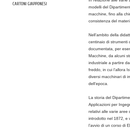
CARTONI GIAPPONESI
modelli del Dipartiment
macchine, fino alla chi
consistenza del materia
Nell’ambito della didat
centinaio di strumenti d
documentata, per esemp
Macchine, da alcuni str
industriale a partire d
freddo, in cui l’allora 
diversi macchinari di i
dell’epoca.
La storia del Dipartime
Applicazioni per Ingegne
relativi alle varie are
introdotto nel 1872, e 
l’avvio di un corso di 