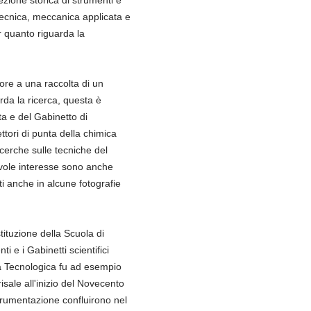
rotecnica, meccanica applicata e
er quanto riguarda la
pore a una raccolta di un
uarda la ricerca, questa è
a e del Gabinetto di
ttori di punta della chimica
icerche sulle tecniche del
otevole interesse sono anche
ti anche in alcune fotografie
stituzione della Scuola di
i e i Gabinetti scientifici
ica Tecnologica fu ad esempio
isale all'inizio del Novecento
 strumentazione confluirono nel