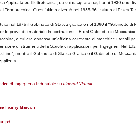
sica Applicata ed Elettrotecnica, da cui nacquero negli anni 1930 due distin
 di Termotecnica. Quest’ultimo diventò nel 1935-36 “Istituto di Fisica Te
tuito nel 1875 il Gabinetto di Statica grafica e nel 1880 il
“
Gabinetto di 
r le prove dei materiali da costruzione”
.
E’ dal Gabinetto di Meccanica 
cchine, a cui era annessa un'officina corredata di macchine utensili per
enzione di strumenti della Scuola di applicazioni per Ingegneri. Nel 192
cchine”, mentre il Gabinetto di Statica Grafica e il Gabinetto di Meccan
Applicata.
orica di Ingegneria Industriale su
Itinerari Virtuali
ssa Fanny Marcon
nipd.it