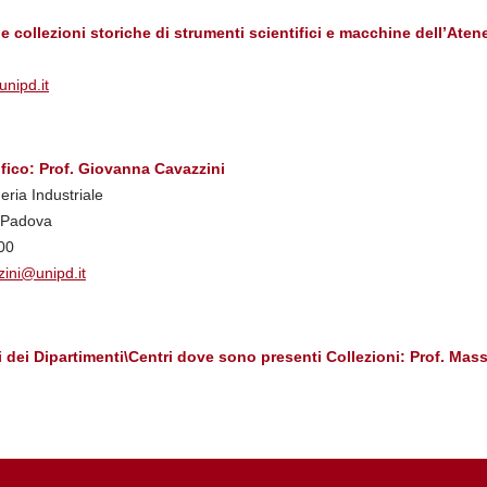
 collezioni storiche di strumenti scientifici e macchine dell’Aten
unipd.it
fico: Prof. Giovanna Cavazzini
eria Industriale
1 Padova
00
ini@unipd.it
i dei Dipartimenti\Centri dove sono presenti Collezioni: Prof. Mas