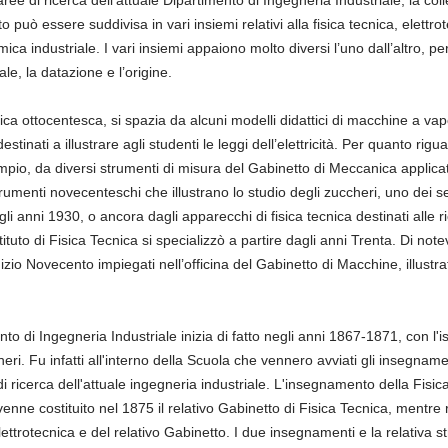
o può essere suddivisa in vari insiemi relativi alla fisica tecnica, elett
mica industriale. I vari insiemi appaiono molto diversi l’uno dall’altro, p
le, la datazione e l’origine.
tica ottocentesca, si spazia da alcuni modelli didattici di macchine a va
estinati a illustrare agli studenti le leggi dell’elettricità. Per quanto rig
io, da diversi strumenti di misura del Gabinetto di Meccanica applicat
umenti novecenteschi che illustrano lo studio degli zuccheri, uno dei se
agli anni 1930, o ancora dagli apparecchi di fisica tecnica destinati alle r
Istituto di Fisica Tecnica si specializzò a partire dagli anni Trenta. Di n
nizio Novecento impiegati nell’officina del Gabinetto di Macchine, illustra
nto di Ingegneria Industriale inizia di fatto negli anni 1867-1871, con l'i
ri. Fu infatti all'interno della Scuola che vennero avviati gli insegnament
e di ricerca dell'attuale ingegneria industriale. L'insegnamento della Fis
venne costituito nel 1875 il relativo Gabinetto di Fisica Tecnica, mentre r
Elettrotecnica e del relativo Gabinetto. I due insegnamenti e la relativa